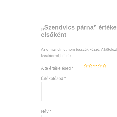
„Szendvics párna” értéke
elsőként
Az e-mail címet nem tesszük közzé.
A kötele
karakterrel jelöltük
A te értékelésed
*
Értékelésed
*
Név
*