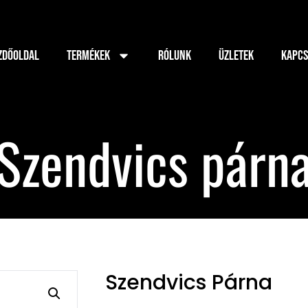
ZDŐOLDAL
TERMÉKEK
RÓLUNK
ÜZLETEK
KAPCS
Szendvics párn
Szendvics Párna