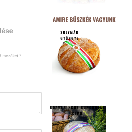
AMIRE BÜSZKÉK VAGYUNK
lése
SOLYMÁR
GYÖNGYE
ző mezőket
*
ROZMARINGOS BURGONYÁS
CIPÓ