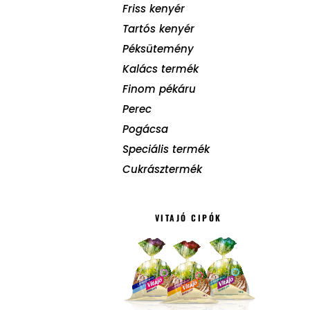
Friss kenyér
Tartós kenyér
Péksütemény
Kalács termék
Finom pékáru
Perec
Pogácsa
Speciális termék
Cukrásztermék
VITAJÓ CIPÓK