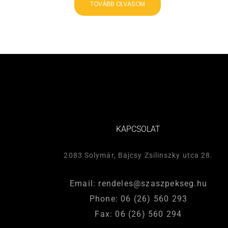
TOVÁBB OLVASOM
KAPCSOLAT
2083 Solymár, Bajcsy Zsilinszky utca 28.
Email: rendeles@szaszpekseg.hu
Phone: 06 (26) 560 293
Fax: 06 (26) 560 294