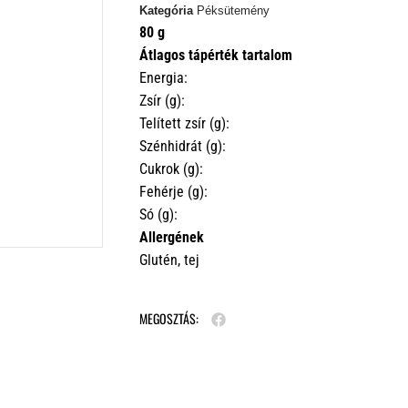
Kategória
Péksütemény
80 g
Átlagos tápérték tartalom
Energia:
Zsír (g):
Telített zsír (g):
Szénhidrát (g):
Cukrok (g):
Fehérje (g):
Só (g):
Allergének
Glutén, tej
MEGOSZTÁS: