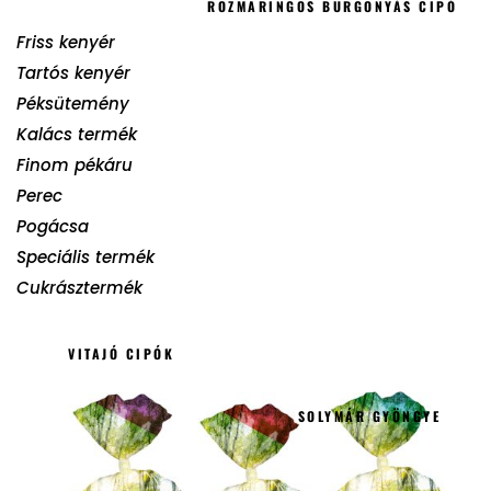
ROZMARINGOS BURGONYÁS CIPÓ
Friss kenyér
Tartós kenyér
Péksütemény
Kalács termék
Finom pékáru
Perec
Pogácsa
Speciális termék
Cukrásztermék
VITAJÓ CIPÓK
SOLYMÁR GYÖNGYE