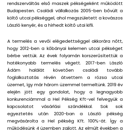
rendszerváltás első maszek pékségeként működött
Budapesten. Családi vállalkozás 2005-ben bővült a
költő utcai pékséggel, ahol megszületett a kovászos
László kenyér, és a hírhedt költő utai kifli.
A termelés a vevői elégedettséggel akkorára nőtt,
hogy 2012-ben a kőbányai kelemen utcai pékséget
bérbe vettük. Az évek folyamán korszerűsítettük a
hatékonyabb termelés végett. 2017-ben László
Ádám halálát követően családi tovább
foglalkoztatás révén átvettem a rózsa utcai
üzemet, így már három üzemmel termeltünk. 2019 év
elején jött egy gondolat, hogy a legnagyobb
konkurenciámmal a Hel Pékség Kft-vel felvegyük a
kapcsolatot vásárlási szándékkal. Sok sok
egyeztetés után 2020-ban a László pékség
megvásárolta a Hel pékség Kft. 100%-át. Így a
működésünk 4 üzemben zajlott. Az elmúlt években a