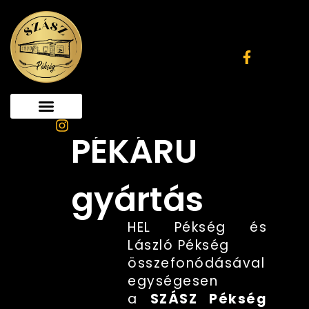
Skip
to
content
MINŐSÉGI
PÉKÁRU
gyártás
HEL Pékség és
László Pékség
összefonódásával
egységesen
a
SZÁSZ Pékség