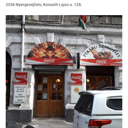
2536 Nyergesújfalu, Kossuth Lajos u. 128.