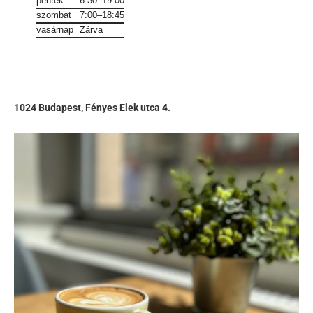
péntek
6:30–19:00
szombat
7:00–18:45
vasárnap
Zárva
1024 Budapest, Fényes Elek utca 4.