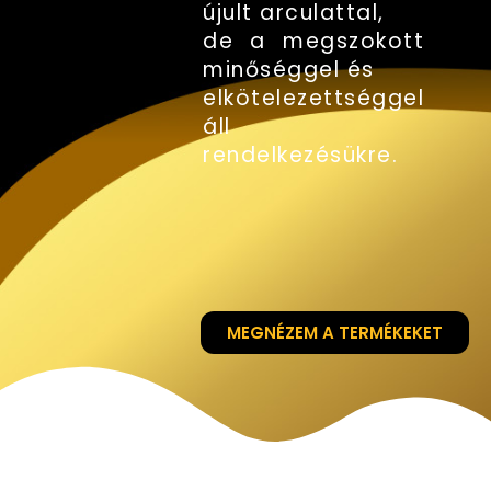
újult arculattal,
de a megszokott
minőséggel és
elkötelezettséggel
áll
rendelkezésükre.
MEGNÉZEM A TERMÉKEKET