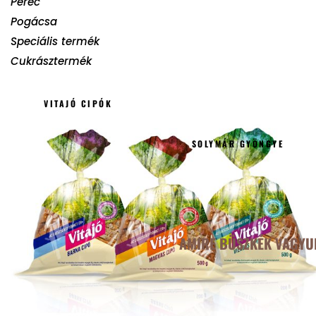
Perec
Pogácsa
Speciális termék
Cukrásztermék
VITAJÓ CIPÓK
SOLYMÁR GYÖNGYE
AMIRE BÜSZKÉK VAGYU