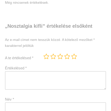
Még nincsenek értékelések.
„Nosztalgia kifli” értékelése elsőként
Az e-mail címet nem tesszük közzé.
A kötelező mezőket
*
karakterrel jelöltük
A te értékelésed
*
Értékelésed
*
Név
*