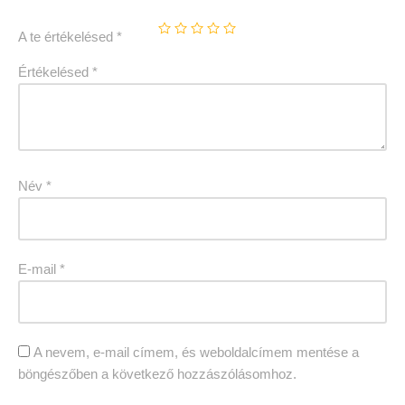
A te értékelésed
*
Értékelésed
*
Név
*
E-mail
*
A nevem, e-mail címem, és weboldalcímem mentése a
böngészőben a következő hozzászólásomhoz.