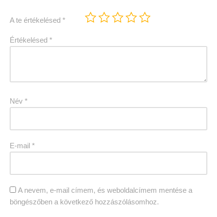
A te értékelésed
*
Értékelésed
*
Név
*
E-mail
*
A nevem, e-mail címem, és weboldalcímem mentése a
böngészőben a következő hozzászólásomhoz.