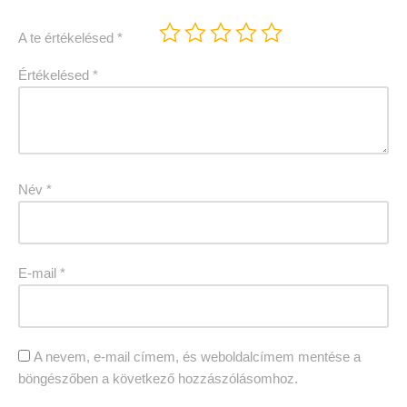
A te értékelésed
*
Értékelésed
*
Név
*
E-mail
*
A nevem, e-mail címem, és weboldalcímem mentése a
böngészőben a következő hozzászólásomhoz.