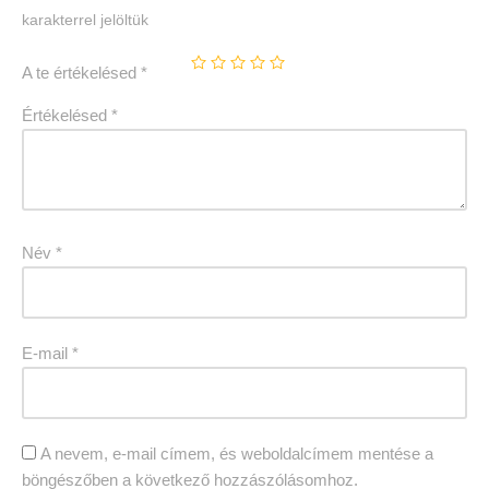
karakterrel jelöltük
A te értékelésed
*
Értékelésed
*
Név
*
E-mail
*
A nevem, e-mail címem, és weboldalcímem mentése a
böngészőben a következő hozzászólásomhoz.