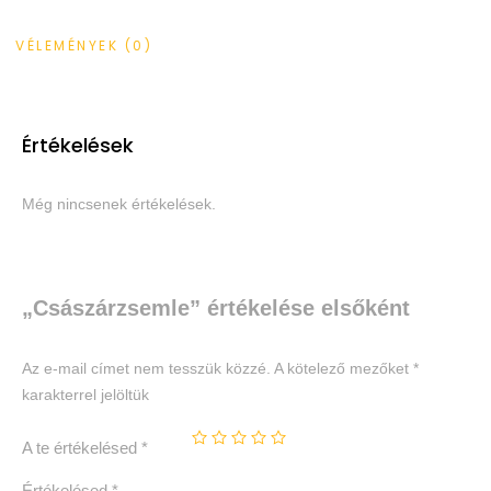
VÉLEMÉNYEK (0)
Értékelések
Még nincsenek értékelések.
„Császárzsemle” értékelése elsőként
Az e-mail címet nem tesszük közzé.
A kötelező mezőket
*
karakterrel jelöltük
A te értékelésed
*
Értékelésed
*