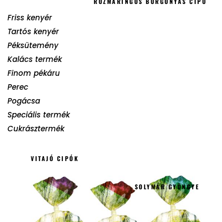
ROZMARINGOS BURGONYÁS CIPÓ
Friss kenyér
Tartós kenyér
Péksütemény
Kalács termék
Finom pékáru
Perec
Pogácsa
Speciális termék
Cukrásztermék
VITAJÓ CIPÓK
SOLYMÁR GYÖNGYE