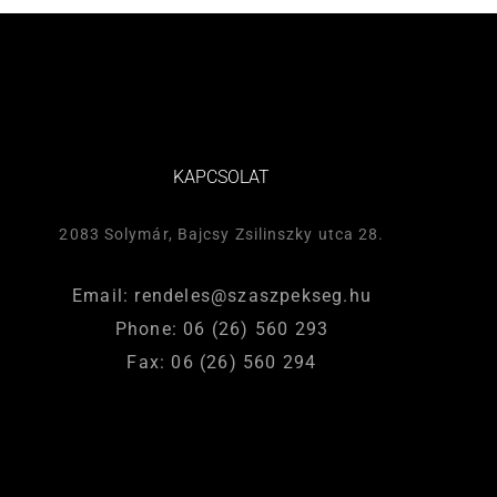
KAPCSOLAT
2083 Solymár, Bajcsy Zsilinszky utca 28.
Email: rendeles@szaszpekseg.hu
Phone: 06 (26) 560 293
Fax: 06 (26) 560 294