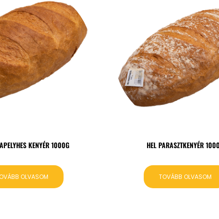
APELYHES KENYÉR 1000G
HEL PARASZTKENYÉR 100
OVÁBB OLVASOM
TOVÁBB OLVASOM