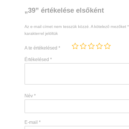
„39” értékelése elsőként
Az e-mail címet nem tesszük közzé.
A kötelező mezőket
*
karakterrel jelöltük
A te értékelésed
*
Értékelésed
*
Név
*
E-mail
*