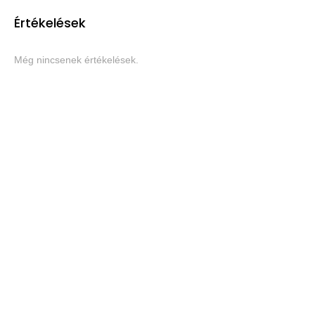
Értékelések
Még nincsenek értékelések.