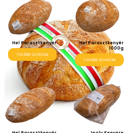
Hel Parasztkenyér
Hel Parasztkenyér
1000g
TOVÁBB OLVASOM
TOVÁBB OLVASOM
Hel Parasztkenyér
Ipoly Kenyere