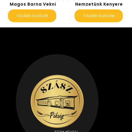
Magos Barna Vekni
Nemzetünk Kenyere
TOVÁBB OLVASOM
TOVÁBB OLVASOM
Olivás Cipó 300g
Pur-Pur Bagett
TOVÁBB OLVASOM
TOVÁBB OLVASOM
←
1
2
3
→