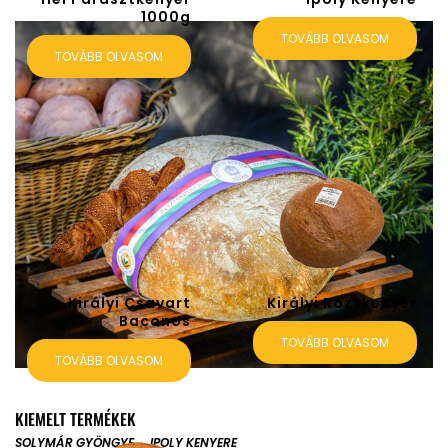
1000g
TOVÁBB OLVASOM
TOVÁBB OLVASOM
Királyi Csavart
Királyi Rozskenyér
Baconos
TOVÁBB OLVASOM
TOVÁBB OLVASOM
KIEMELT TERMÉKEK
SOLYMÁR GYÖNGYE
IPOLY KENYERE