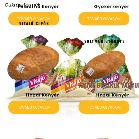
Cukrásztermék
Félbarna Kenyér
Gyökérkenyér
TOVÁBB OLVASOM
TOVÁBB OLVASOM
VITAJÓ CIPÓK
SOLYMÁR GYÖNGYE
AMIRE BÜSZKÉK VAGYU
Hazai Kenyér
Hazai Kenyér
TOVÁBB OLVASOM
TOVÁBB OLVASOM