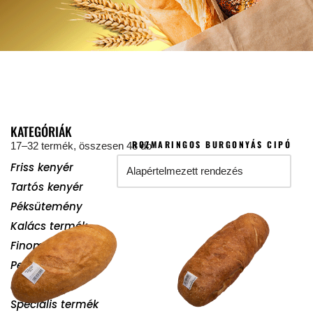
KATEGÓRIÁK
ROZMARINGOS BURGONYÁS CIPÓ
17–32 termék, összesen 48 db
Friss kenyér
Tartós kenyér
Péksütemény
Kalács termék
Finom pékáru
Perec
Pogácsa
Speciális termék