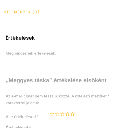
VÉLEMÉNYEK (0)
Értékelések
Még nincsenek értékelések.
„Meggyes táska” értékelése elsőként
Az e-mail címet nem tesszük közzé.
A kötelező mezőket
*
karakterrel jelöltük
A te értékelésed
*
Értékelésed
*