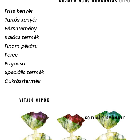
ROZMARINGOS BURGONYÁS CIPÓ
Friss kenyér
Tartós kenyér
Péksütemény
Kalács termék
Finom pékáru
Perec
Pogácsa
Speciális termék
Cukrásztermék
VITAJÓ CIPÓK
SOLYMÁR GYÖNGYE