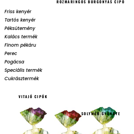
ROZMARINGOS BURGONYÁS CIPÓ
Friss kenyér
Tartós kenyér
Péksütemény
Kalács termék
Finom pékáru
Perec
Pogácsa
Speciális termék
Cukrásztermék
VITAJÓ CIPÓK
SOLYMÁR GYÖNGYE