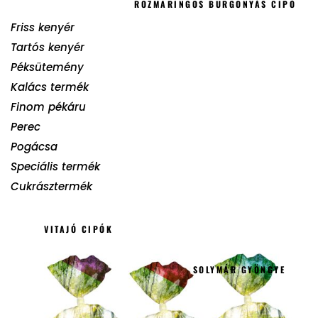
ROZMARINGOS BURGONYÁS CIPÓ
Friss kenyér
Tartós kenyér
Péksütemény
Kalács termék
Finom pékáru
Perec
Pogácsa
Speciális termék
Cukrásztermék
VITAJÓ CIPÓK
SOLYMÁR GYÖNGYE