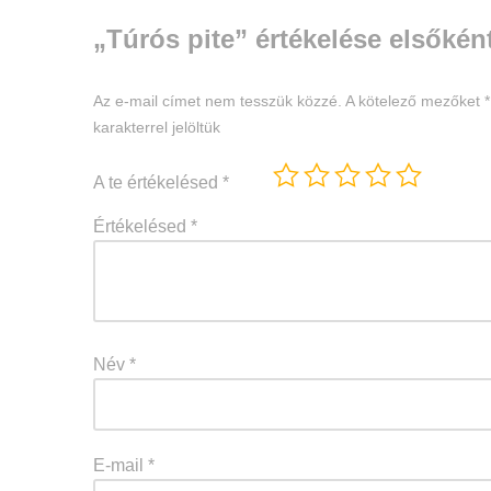
„Túrós pite” értékelése elsőkén
Az e-mail címet nem tesszük közzé.
A kötelező mezőket
*
karakterrel jelöltük
A te értékelésed
*
Értékelésed
*
Név
*
E-mail
*