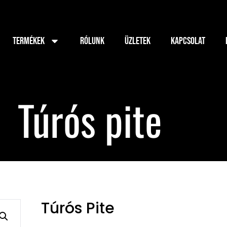
TERMÉKEK
RÓLUNK
ÜZLETEK
KAPCSOLAT
Túrós pite
Túrós Pite