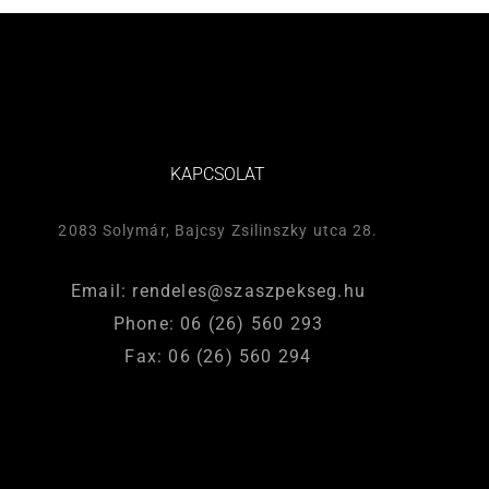
KAPCSOLAT
2083 Solymár, Bajcsy Zsilinszky utca 28.
Email: rendeles@szaszpekseg.hu
Phone: 06 (26) 560 293
Fax: 06 (26) 560 294