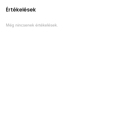
Értékelések
Még nincsenek értékelések.