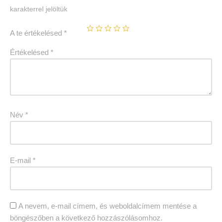
karakterrel jelöltük
A te értékelésed
*
Értékelésed
*
Név
*
E-mail
*
A nevem, e-mail címem, és weboldalcímem mentése a
böngészőben a következő hozzászólásomhoz.