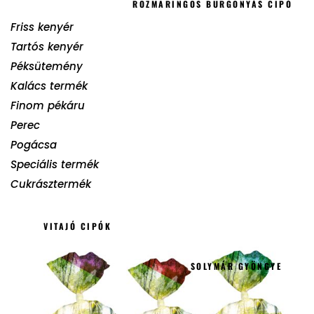
ROZMARINGOS BURGONYÁS CIPÓ
Friss kenyér
Tartós kenyér
Péksütemény
Kalács termék
Finom pékáru
Perec
Pogácsa
Speciális termék
Cukrásztermék
VITAJÓ CIPÓK
SOLYMÁR GYÖNGYE