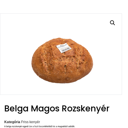
Belga Magos Rozskenyér
Kategória
Friss kenyér
A belga rozskenyér egyedi íze a liszt összetételéből és a magvakból adódik.