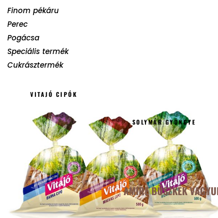
Finom pékáru
Perec
Pogácsa
Speciális termék
Cukrásztermék
VITAJÓ CIPÓK
SOLYMÁR GYÖNGYE
AMIRE BÜSZKÉK VAGYU