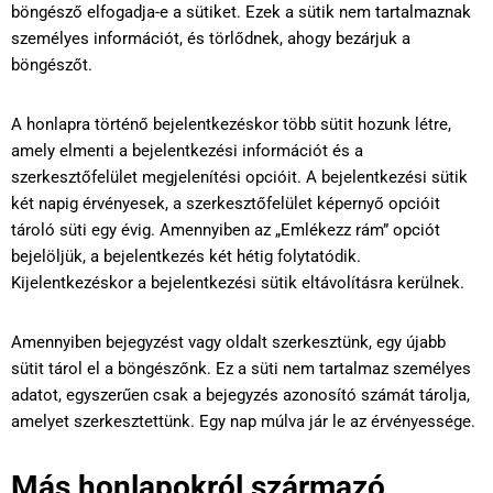
böngésző elfogadja-e a sütiket. Ezek a sütik nem tartalmaznak
személyes információt, és törlődnek, ahogy bezárjuk a
böngészőt.
A honlapra történő bejelentkezéskor több sütit hozunk létre,
amely elmenti a bejelentkezési információt és a
szerkesztőfelület megjelenítési opcióit. A bejelentkezési sütik
két napig érvényesek, a szerkesztőfelület képernyő opcióit
tároló süti egy évig. Amennyiben az „Emlékezz rám” opciót
bejelöljük, a bejelentkezés két hétig folytatódik.
Kijelentkezéskor a bejelentkezési sütik eltávolításra kerülnek.
Amennyiben bejegyzést vagy oldalt szerkesztünk, egy újabb
sütit tárol el a böngészőnk. Ez a süti nem tartalmaz személyes
adatot, egyszerűen csak a bejegyzés azonosító számát tárolja,
amelyet szerkesztettünk. Egy nap múlva jár le az érvényessége.
Más honlapokról származó